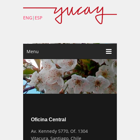
ENG
|
ESP
Menu
Oficina Central
Av. Kennedy 5770, Of. 1304
Vitacura, Santiago, Chile