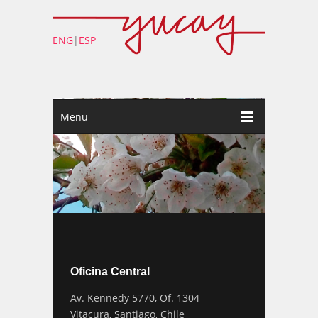
ENG
|
ESP
Menu
Oficina Central
Av. Kennedy 5770, Of. 1304
Vitacura, Santiago, Chile