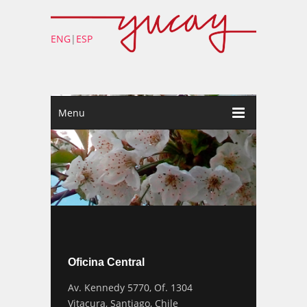
ENG
|
ESP
Menu
Oficina Central
Av. Kennedy 5770, Of. 1304
Vitacura, Santiago, Chile