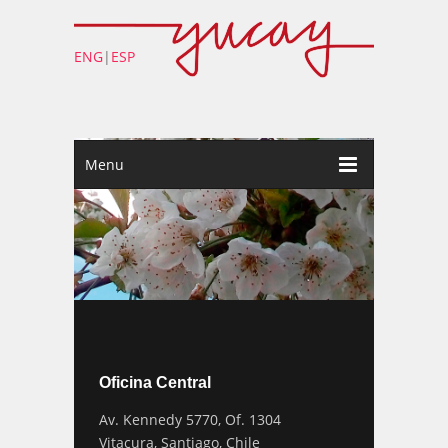
ENG
|
ESP
Menu
Oficina Central
Av. Kennedy 5770, Of. 1304
Vitacura, Santiago, Chile