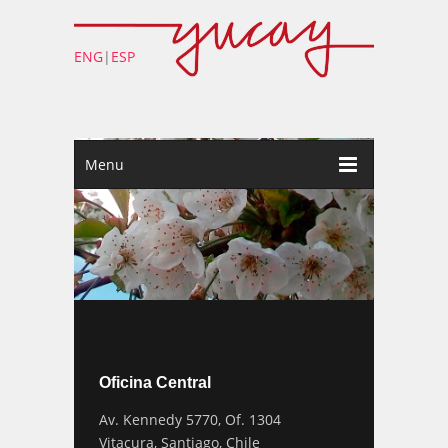
ENG
|
ESP
Menu
Oficina Central
Av. Kennedy 5770, Of. 1304
Vitacura, Santiago, Chile