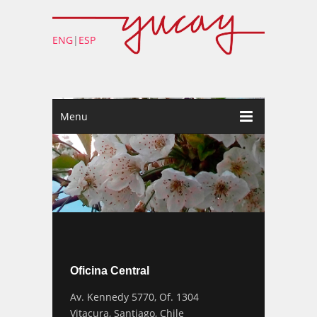
ENG
|
ESP
Menu
Oficina Central
Av. Kennedy 5770, Of. 1304
Vitacura, Santiago, Chile