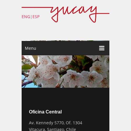
ENG
|
ESP
Menu
Oficina Central
Av. Kennedy 5770, Of. 1304
Vitacura, Santiago, Chile