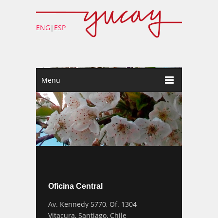
ENG
|
ESP
Menu
Oficina Central
Av. Kennedy 5770, Of. 1304
Vitacura, Santiago, Chile