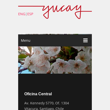
ENG
|
ESP
Menu
Oficina Central
Av. Kennedy 5770, Of. 1304
Vitacura, Santiago, Chile