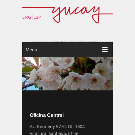
ENG
|
ESP
Menu
Oficina Central
Av. Kennedy 5770, Of. 1304
Vitacura, Santiago, Chile