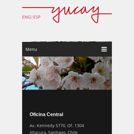
ENG
|
ESP
Menu
Oficina Central
Av. Kennedy 5770, Of. 1304
Vitacura, Santiago, Chile