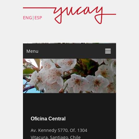
ENG
|
ESP
Menu
Oficina Central
Av. Kennedy 5770, Of. 1304
Vitacura, Santiago, Chile