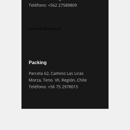
Teléfono: +562 27589809
contacto@yucay.cl
Packing
Parcela 62, Camino Las Liras
Morza, Teno. VII, Región, Chile
Teléfono: +56 75 2978015