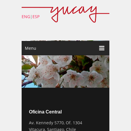
ENG
|
ESP
Menu
Oficina Central
Av. Kennedy 5770, Of. 1304
Vitacura, Santiago, Chile